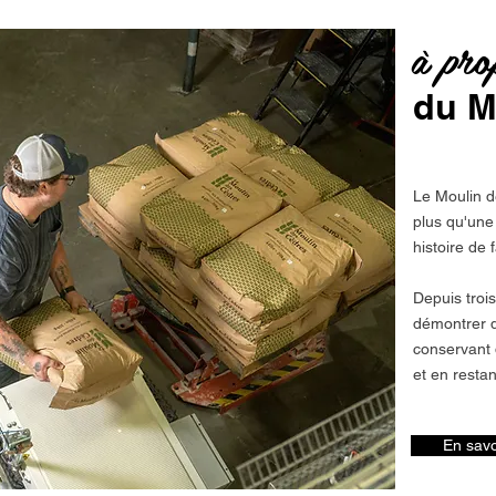
à pro
du M
Le Moulin d
plus qu'une 
histoire de 
Depuis troi
démontrer q
conservant 
et en restan
En savo