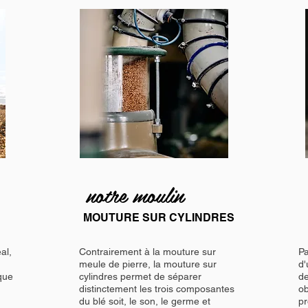
notre moulin
MOUTURE SUR CYLINDRES
al,
Contrairement à la mouture sur
Pa
meule de pierre, la mouture sur
d'
ique
cylindres permet de séparer
de
distinctement les trois composantes
ob
du blé soit, le son, le germe et
pr